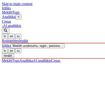
Skip to main content
Izl
ū
ks
Meklēt
Tops
Analītika
Cenas
›
AI analītiķis
lv
en
ru
Reģistrēties
Ienākt
Izl
ū
ks
Meklēt uzņēmumu, regnr., personu...
lv
en
ru
Ienākt
Meklēt
Tops
Analītika
AI analītiķis
Cenas
UZŅĒMUMI
/ Sabiedrība ar ierobežotu atbildību
/ 40203039668
· R
LIKVIDĒTS
·
LIK · 07·X·2024
IZLŪKS
/
UZŅĒMUMI