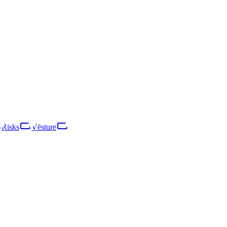
u, reģistrēta 2016. gadā un likvidēta 2024. gadā. Galvenā saimnieciskā 
ierindojoties mikrouzņēmuma kategorijā. Apgrozījums gada laikā piea
Risks
Vēsture
Risks
Tīkls
Vēsture