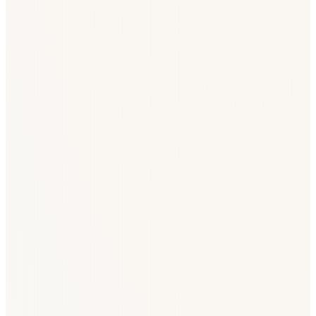
Komercķīlas
102
Jauni notikumi pēdējās 7 dienās
Skatīt
Sankcijas
LV-saistīti subjekti
43
Aktīvas sankciju atbilstības reģistrā
Skatīt
Sparq Labs SIA
40203768536
07.08.2026
SIA "BINDERTRANS"
40203768555
07.08.2026
"APIRO Latvia" SIA
40203768517
07.08.2026
SIA "Mentivo"