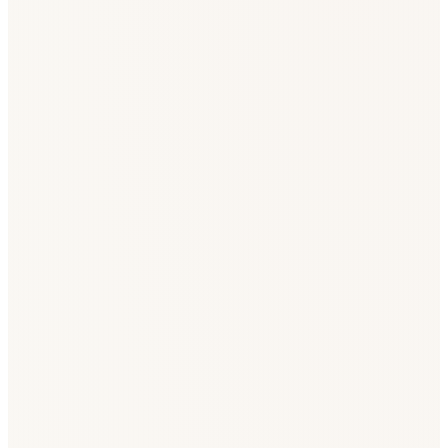
220 828
7 dienas
+107
30 dienas
+334
365 dienas
+4994
Jaunumi:
8 jauni maksātnespējas procesi
·
267 jaunas sankcijas
·
102
jaunas komercķīlas
pēdējās 7 dienās
Tendences
Neto 30 dienās
+334
1019 jauni · 685 slēgti pēdējās 30 dienās
Skatīt
Nozare
G VAIRUMTIRDZNIECĪBA UN
MAZUMTIRDZNIECĪBA
24 873
Lielākā nozare pēc aktīvajiem uzņēmumiem
Skatīt
Riska aina
Maksātnespējas
8