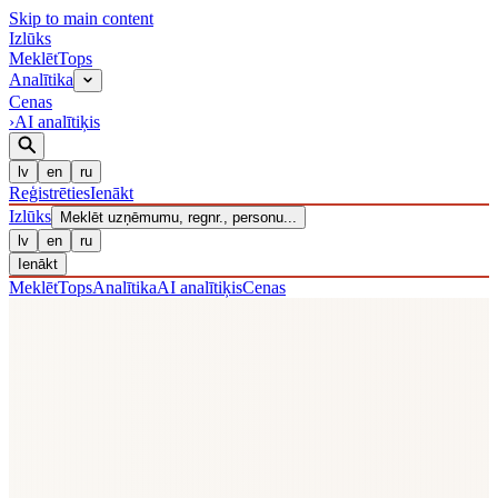
Skip to main content
Izl
ū
ks
Meklēt
Tops
Analītika
Cenas
›
AI analītiķis
lv
en
ru
Reģistrēties
Ienākt
Izl
ū
ks
Meklēt uzņēmumu, regnr., personu...
lv
en
ru
Ienākt
Meklēt
Tops
Analītika
AI analītiķis
Cenas
Stāvoklis uz
2026 · 08 · 06
Aktīvi uzņēmumi