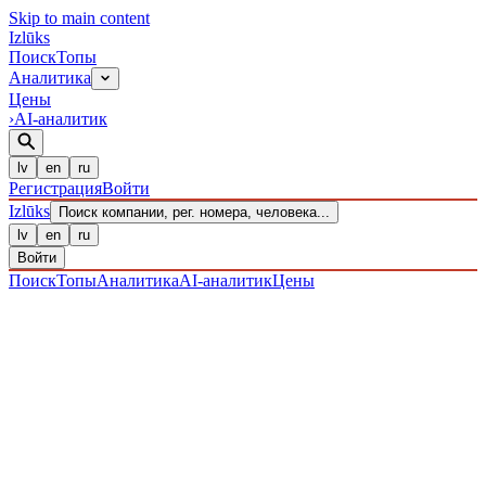
Skip to main content
Izl
ū
ks
Поиск
Топы
Аналитика
Цены
›
AI-аналитик
lv
en
ru
Регистрация
Войти
Izl
ū
ks
Поиск компании, рег. номера, человека...
lv
en
ru
Войти
Поиск
Топы
Аналитика
AI-аналитик
Цены
ПРЕДПРИЯТИЯ
/ Sabiedrība ar ierobežotu atbildību
/
40203040898
· ЗАРЕГИСТРИРОВАН 28.12.2016
·
ПРОВЕРЕНО 06.08.2026
ЛИКВИДИРОВАНО
·
LIK · 19·VI·2026
IZLŪKS
/