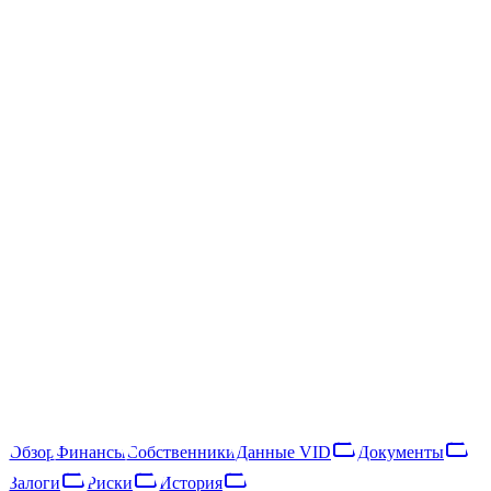
/
ПРЕДПРИЯТИЯ
/
SIA "Jūrkalnes 62"
SIA "Jūrkalnes 62"
ЛИКВИДИРОВАНО
40203040898
LIK · 19·VI·2026
Следить
Скачать отчёт
Jūrmala, Jaunā iela 35 - 2
SIA "Jūrkalnes 62" — латвийское общество с ограниченной
ответственностью, зарегистрированное в 2016 году и
ликвидированное в 2026 году. Основной вид деятельности —
rental and operating of own or leased real estate (NACE 68.20).
Также важно отметить, что идёт процесс ликвидации.
ЛИКВИДИРОВАНО
·
LIK · 19·VI·2026
Обзор
Финансы
Собственники
Данные VID
Документы
Залоги
Риски
История