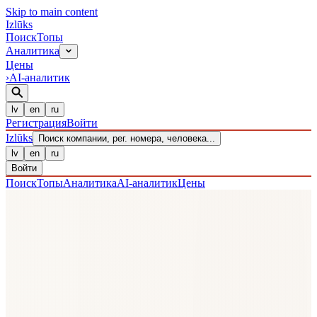
Skip to main content
Izl
ū
ks
Поиск
Топы
Аналитика
Цены
›
AI-аналитик
lv
en
ru
Регистрация
Войти
Izl
ū
ks
Поиск компании, рег. номера, человека...
lv
en
ru
Войти
Поиск
Топы
Аналитика
AI-аналитик
Цены
Войдите, чтобы использовать AI-чат.