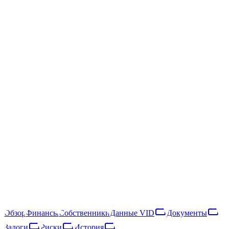
ПРЕДПРИЯТИЯ
/
SIA "Dome"
SIA "Dome"
40203040879
Следить
Скачать отчёт
Tukuma nov., Tukums, Spartaka iela 11 - 29
SIA "Dome" — латвийское общество с ограниченной
ответственностью, зарегистрированное в 2016 году. Основной
вид деятельности — activities of agents involved in non-
specialised wholesale (NACE 46.19). В 2025 году компания
получила €97 тыс. выручки и насчитывала 1 сотрудника, что
относит её к категории «микропредприятие». Выручка
снизилась на 16% за год, что указывает на сокращение
деятельности.
Обзор
Финансы
Собственники
Данные VID
Документы
Залоги
Риски
История