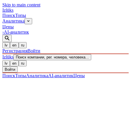
Skip to main content
Izl
ū
ks
Поиск
Топы
Аналитика
Цены
›
AI-аналитик
lv
en
ru
Регистрация
Войти
Izl
ū
ks
Поиск компании, рег. номера, человека...
lv
en
ru
Войти
Поиск
Топы
Аналитика
AI-аналитик
Цены
ПРЕДПРИЯТИЯ
/ Sabiedrība ar ierobežotu atbildību
/
40203040879
· ЗАРЕГИСТРИРОВАН 28.12.2016
·
ПРОВЕРЕНО 08.08.2026
IZLŪKS
/
ПРЕДПРИЯТИЯ