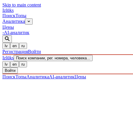
Skip to main content
Izl
ū
ks
Поиск
Топы
Аналитика
Цены
›
AI-аналитик
lv
en
ru
Регистрация
Войти
Izl
ū
ks
Поиск компании, рег. номера, человека...
lv
en
ru
Войти
Поиск
Топы
Аналитика
AI-аналитик
Цены
ПРЕДПРИЯТИЯ
/ Sabiedrība ar ierobežotu atbildību
/ 4020304073
IZLŪKS
/
ПРЕДПРИЯТИЯ
Sabiedrība ar ierobežotu atbil