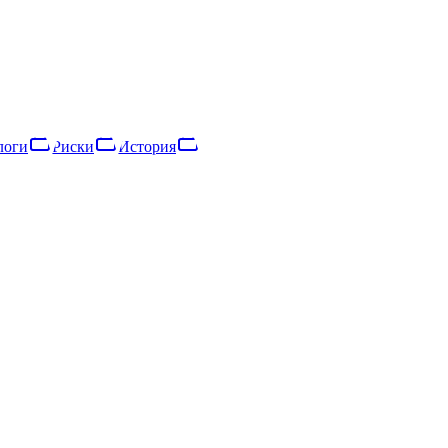
ское общество с ограниченной ответственностью, зарегистрированн
логи
Риски
История
логи
Риски
Сеть
История