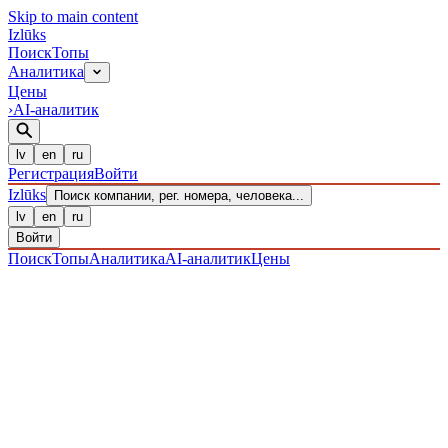
Skip to main content
Izl
ū
ks
Поиск
Топы
Аналитика
Цены
›
AI-аналитик
lv
en
ru
Регистрация
Войти
Izl
ū
ks
Поиск компании, рег. номера, человека...
lv
en
ru
Войти
Поиск
Топы
Аналитика
AI-аналитик
Цены
ПРЕДПРИЯТИЯ
/ Sabiedrība ar ierobežotu atbildību
/
40203040559
· ЗАРЕГИСТРИРОВАН 23.12.2016
·
ПРОВЕРЕНО 07.08.2026
IZLŪKS
/
ПРЕДПРИЯТИЯ