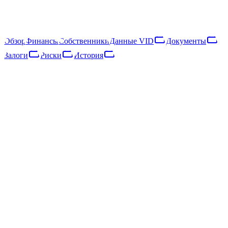
компания получила €5 тыс. выручки и насчитывала 1
сотрудника, что относит её к категории «микропредприятие».
Выручка за год осталась примерно на прежнем уровне.
Обзор
Финансы
Собственники
Данные VID
Документы
Залоги
Риски
История
Обзор
Финансы
Собственники
Данные VID
Документы
Залоги
Риски
Сеть
История
Основные данные
Регистр предприятий · опубликовано 03.05.2024
Статус
ДЕЙСТВУЮЩЕЕ
Юридическая форма
Sabiedrība ar ierobežotu atbildību
Дата регистрации
23.12.2016
Код SEPA
LV28ZZZ40203040559
Адрес
Rīga, Stāmerienas iela 2 - 4
Регион