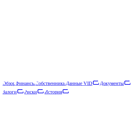
SIA "H2O 6 Kvartāls"
40203040544
Следить
Скачать отчёт
Rīga, Meža iela 3
SIA "H2O 6 Kvartāls" — латвийское общество с ограниченной
ответственностью, зарегистрированное в 2016 году. Основной
вид деятельности — amusement and recreation activities n.e.c.
(NACE 93.29).
Обзор
Финансы
Собственники
Данные VID
Документы
Залоги
Риски
История
Обзор
Финансы
Собственники
Данные VID
Документы
Залоги
Риски
Сеть
История
Основные данные
Регистр предприятий · опубликовано 18.01.2024