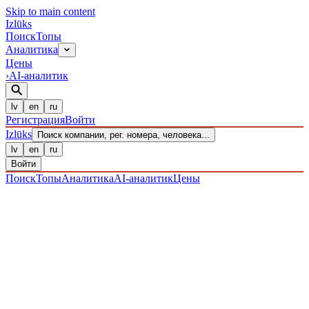
Skip to main content
Izl
ū
ks
Поиск
Топы
Аналитика
Цены
›
AI-аналитик
lv
en
ru
Регистрация
Войти
Izl
ū
ks
Поиск компании, рег. номера, человека...
lv
en
ru
Войти
Поиск
Топы
Аналитика
AI-аналитик
Цены
ПРЕДПРИЯТИЯ
/ Sabiedrība ar ierobežotu atbildību
/
40203040544
· ЗАРЕГИСТРИРОВАН 23.12.2016
·
ПРОВЕРЕНО 07.08.2026
IZLŪKS
/
ПРЕДПРИЯТИЯ