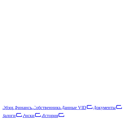
ПРЕДПРИЯТИЯ
/
SIA "EVATEK"
SIA "EVATEK"
ЛИКВИДИРОВАНО
40203040402
LIK · 14·XII·2024
Следить
Скачать отчёт
Rīga, Lubānas iela 43 k-1 - 39
SIA "EVATEK" — латвийское общество с ограниченной
ответственностью, зарегистрированное в 2016 году и
ликвидированное в 2024 году. Основной вид деятельности —
repair and maintenance of machinery (NACE 33.12).
ЛИКВИДИРОВАНО
·
LIK · 14·XII·2024
Обзор
Финансы
Собственники
Данные VID
Документы
Залоги
Риски
История