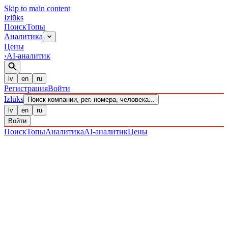
Skip to main content
Izl
ū
ks
Поиск
Топы
Аналитика
Цены
›
AI-аналитик
lv
en
ru
Регистрация
Войти
Izl
ū
ks
Поиск компании, рег. номера, человека...
lv
en
ru
Войти
Поиск
Топы
Аналитика
AI-аналитик
Цены
ПРЕДПРИЯТИЯ
/ Sabiedrība ar ierobežotu atbildību
/
40203040402
· ЗАРЕГИСТРИРОВАН 22.12.2016
·
ПРОВЕРЕНО 08.08.2026
ЛИКВИДИРОВАНО
·
LIK · 14·XII·2024
IZLŪKS
/