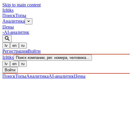
Skip to main content
Izl
ū
ks
Поиск
Топы
Аналитика
Цены
›
AI-аналитик
lv
en
ru
Регистрация
Войти
Izl
ū
ks
Поиск компании, рег. номера, человека...
lv
en
ru
Войти
Поиск
Топы
Аналитика
AI-аналитик
Цены
ПРЕДПРИЯТИЯ
/ Sabiedrība ar ierobežotu atbildību
/
40203040135
· ЗАРЕГИСТРИРОВАН 22.12.2016
·
ПРОВЕРЕНО 08.08.2026
IZLŪKS
/
ПРЕДПРИЯТИЯ