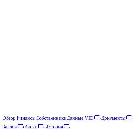
/
SIA "Place 11"
SIA "Place 11"
40203040135
Следить
Скачать отчёт
Rīga, Blaumaņa iela 10 - 9
SIA "Place 11" — латвийское общество с ограниченной
ответственностью, зарегистрированное в 2016 году. Основной
вид деятельности — rental and operating of own or leased real
estate (NACE 68.20). В 2025 году компания получила €3,45
млн выручки и насчитывала 1 сотрудника, что относит её к
категории «малое предприятие». Выручка снизилась на 8% за
год, что указывает на сокращение деятельности.
Обзор
Финансы
Собственники
Данные VID
Документы
Залоги
Риски
История