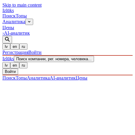
Skip to main content
Izl
ū
ks
Поиск
Топы
Аналитика
Цены
›
AI-аналитик
lv
en
ru
Регистрация
Войти
Izl
ū
ks
Поиск компании, рег. номера, человека...
lv
en
ru
Войти
Поиск
Топы
Аналитика
AI-аналитик
Цены
ПРЕДПРИЯТИЯ
/ Sabiedrība ar ierobežotu atbildību
/
40203039973
· ЗАРЕГИСТРИРОВАН 22.12.2016
·
ПРОВЕРЕНО 09.08.2026
IZLŪKS
/
ПРЕДПРИЯТИЯ