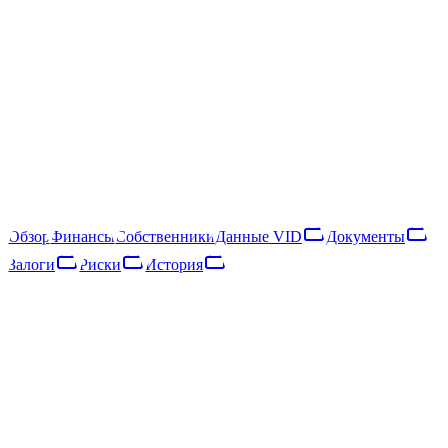
40203039973
Следить
Скачать отчёт
Rīga, Magoņu iela 7A
SIA MAGNATES — латвийское общество с ограниченной
ответственностью, зарегистрированное в 2016 году. Основной
вид деятельности — interior design activities (NACE 74.13).
Обзор
Финансы
Собственники
Данные VID
Документы
Залоги
Риски
История
Обзор
Финансы
Собственники
Данные VID
Документы
Залоги
Риски
Сеть
История
Основные данные
Регистр предприятий · опубликовано 03.07.2018
Статус
ДЕЙСТВУЮЩЕЕ