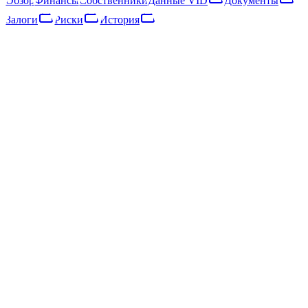
Обзор
Финансы
Собственники
Данные VID
Документы
Залоги
Риски
История
Обзор
Финансы
Собственники
Данные VID
Документы
Залоги
Риски
Сеть
История
Основные данные
Регистр предприятий
Юридическая форма
Sabiedrība ar ierobežotu atbildību
Дата регистрации
20.12.2016
Код SEPA
LV97ZZZ40203039511
Адрес
Jēkabpils nov., Jēkabpils, Viestura iela 5
Регион
100016421
Уставный капитал
2 500 €
Основная деятельность
—
Предыдущие названия