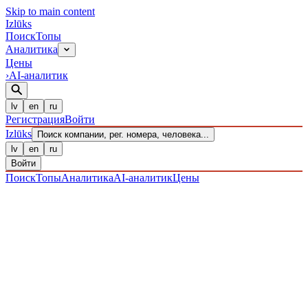
Skip to main content
Izl
ū
ks
Поиск
Топы
Аналитика
Цены
›
AI-аналитик
lv
en
ru
Регистрация
Войти
Izl
ū
ks
Поиск компании, рег. номера, человека...
lv
en
ru
Войти
Поиск
Топы
Аналитика
AI-аналитик
Цены
ПРЕДПРИЯТИЯ
/ Sabiedrība ar ierobežotu atbildību
/
40203039511
· ЗАРЕГИСТРИРОВАН 20.12.2016
·
ПРОВЕРЕНО 06.08.2026
ЛИКВИДИРОВАНО
·
LIK · 19·XII·2023
IZLŪKS
/