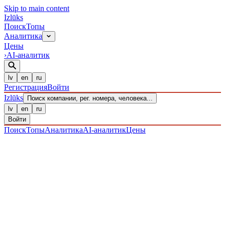
Skip to main content
Izl
ū
ks
Поиск
Топы
Аналитика
Цены
›
AI-аналитик
lv
en
ru
Регистрация
Войти
Izl
ū
ks
Поиск компании, рег. номера, человека...
lv
en
ru
Войти
Поиск
Топы
Аналитика
AI-аналитик
Цены
ПРЕДПРИЯТИЯ
/ Sabiedrība ar ierobežotu atbildību
/
40203039403
· ЗАРЕГИСТРИРОВАН 19.12.2016
·
ПРОВЕРЕНО 06.08.2026
IZLŪKS
/
ПРЕДПРИЯТИЯ