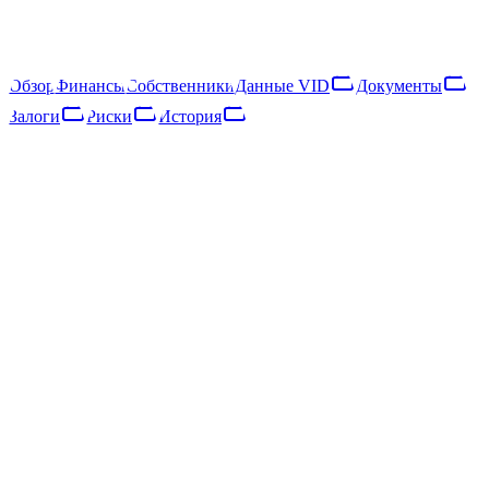
относит её к категории «микропредприятие». Выручка
выросла на 9% за год, что указывает на расширение
деятельности.
Обзор
Финансы
Собственники
Данные VID
Документы
Залоги
Риски
История
Обзор
Финансы
Собственники
Данные VID
Документы
Залоги
Риски
Сеть
История
Основные данные
Регистр предприятий · опубликовано 14.07.2019
Статус
ДЕЙСТВУЮЩЕЕ
Юридическая форма
Sabiedrība ar ierobežotu atbildību
Дата регистрации
19.12.2016
Код SEPA
LV06ZZZ40203039403
Адрес
Rīga, Ludzas iela 56 - 57
Регион