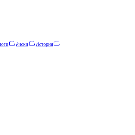
ветственностью, зарегистрированное в 2016 году. Основной вид
рии «микропредприятие». Выручка снизилась на 12% за год, что 
логи
Риски
История
логи
Риски
Сеть
История