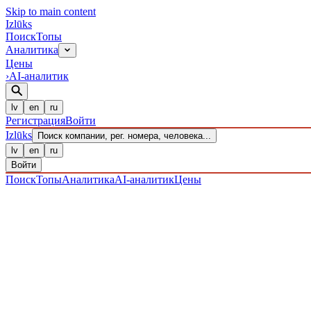
Skip to main content
Izl
ū
ks
Поиск
Топы
Аналитика
Цены
›
AI-аналитик
lv
en
ru
Регистрация
Войти
Izl
ū
ks
Поиск компании, рег. номера, человека...
lv
en
ru
Войти
Поиск
Топы
Аналитика
AI-аналитик
Цены
ПРЕДПРИЯТИЯ
/ Sabiedrība ar ierobežotu atbildību
/ 4020303901
IZLŪKS
/
ПРЕДПРИЯТИЯ
SIA "Dankumu Dārzi"