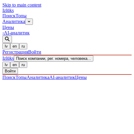
Skip to main content
Izl
ū
ks
Поиск
Топы
Аналитика
Цены
›
AI-аналитик
lv
en
ru
Регистрация
Войти
Izl
ū
ks
Поиск компании, рег. номера, человека...
lv
en
ru
Войти
Поиск
Топы
Аналитика
AI-аналитик
Цены
ПРЕДПРИЯТИЯ
/ Sabiedrība ar ierobežotu atbildību
/
40203038889
· ЗАРЕГИСТРИРОВАН 15.12.2016
·
ПРОВЕРЕНО 09.08.2026
IZLŪKS
/
ПРЕДПРИЯТИЯ