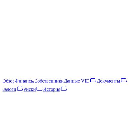
SIA "Santiņi"
40203038889
Следить
Скачать отчёт
Rīga, Čiekurkalna 4. šķērslīnija 12 k-2 - 121
SIA "Santiņi" — латвийское общество с ограниченной
ответственностью, зарегистрированное в 2016 году. Основной
вид деятельности — activities of advertising agencies (NACE
73.11).
Обзор
Финансы
Собственники
Данные VID
Документы
Залоги
Риски
История
Обзор
Финансы
Собственники
Данные VID
Документы
Залоги
Риски
Сеть
История
Основные данные
Регистр предприятий · опубликовано 14.07.2019