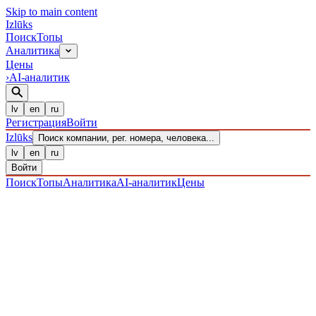
Skip to main content
Izl
ū
ks
Поиск
Топы
Аналитика
Цены
›
AI-аналитик
lv
en
ru
Регистрация
Войти
Izl
ū
ks
Поиск компании, рег. номера, человека...
lv
en
ru
Войти
Поиск
Топы
Аналитика
AI-аналитик
Цены
ПРЕДПРИЯТИЯ
/ Sabiedrība ar ierobežotu atbildību
/
40203038516
· ЗАРЕГИСТРИРОВАН 15.12.2016
·
ПРОВЕРЕНО 09.08.2026
IZLŪKS
/
ПРЕДПРИЯТИЯ