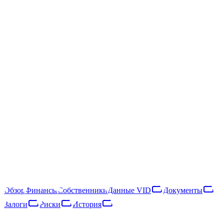
/
SIA "DRIMS"
SIA "DRIMS"
40203038516
Следить
Скачать отчёт
Rīga, Vecmīlgrāvja 6. līnija 2 - 44
SIA "DRIMS" — латвийское общество с ограниченной
ответственностью, зарегистрированное в 2016 году. Основной
вид деятельности — repair and maintenance of motor vehicles
(NACE 95.31). В 2025 году компания получила €5 тыс.
выручки и насчитывала 1 сотрудника, что относит её к
категории «микропредприятие». Выручка выросла на 15% за
год, что указывает на расширение деятельности.
Обзор
Финансы
Собственники
Данные VID
Документы
Залоги
Риски
История