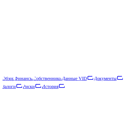
SIA "Espintex"
40203038107
Следить
Скачать отчёт
Rīga, Brīvības gatve 403A
SIA "Espintex" — латвийское общество с ограниченной
ответственностью, зарегистрированное в 2016 году. Основной
вид деятельности — rental and operating of own or leased real
estate (NACE 68.20).
Обзор
Финансы
Собственники
Данные VID
Документы
Залоги
Риски
История
Обзор
Финансы
Собственники
Данные VID
Документы
Залоги
Риски
Сеть
История
Основные данные
Регистр предприятий · опубликовано 09.08.2023