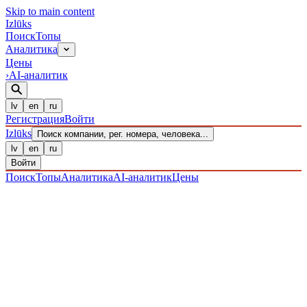
Skip to main content
Izl
ū
ks
Поиск
Топы
Аналитика
Цены
›
AI-аналитик
lv
en
ru
Регистрация
Войти
Izl
ū
ks
Поиск компании, рег. номера, человека...
lv
en
ru
Войти
Поиск
Топы
Аналитика
AI-аналитик
Цены
ПРЕДПРИЯТИЯ
/ Sabiedrība ar ierobežotu atbildību
/
40203038107
· ЗАРЕГИСТРИРОВАН 12.12.2016
·
ПРОВЕРЕНО 07.08.2026
IZLŪKS
/
ПРЕДПРИЯТИЯ