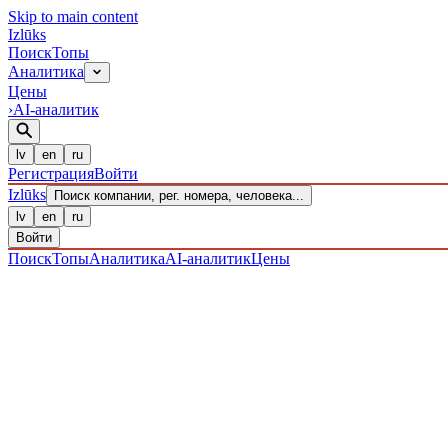
Skip to main content
Izl
ū
ks
Поиск
Топы
Аналитика
Цены
›
AI-аналитик
lv
en
ru
Регистрация
Войти
Izl
ū
ks
Поиск компании, рег. номера, человека...
lv
en
ru
Войти
Поиск
Топы
Аналитика
AI-аналитик
Цены
ПРЕДПРИЯТИЯ
/ Sabiedrība ar ierobežotu atbildību
/ 4020303758
IZLŪKS
/
ПРЕДПРИЯТИЯ
SIA "JUVIK"