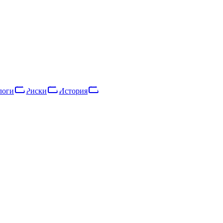
остью, зарегистрированное в 2016 году. Основной вид деятельно
25 сотрудников, что относит её к категории «малое предприятие
логи
Риски
История
логи
Риски
Сеть
История