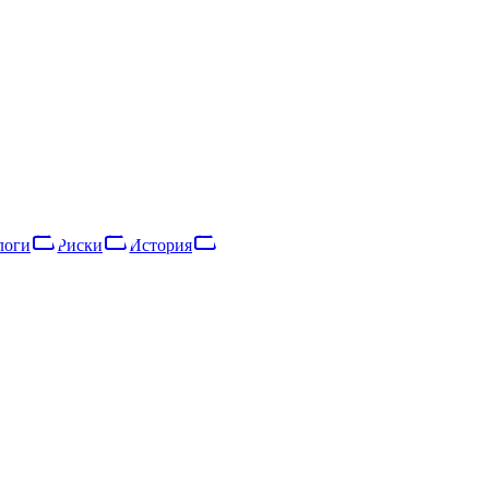
тью, зарегистрированное в 2016 году. Основной вид деятельности
2025 году компания получила €2,23 млн выручки и насчитывала окол
 на расширение деятельности.
логи
Риски
История
логи
Риски
Сеть
История