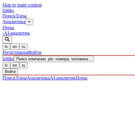
Skip to main content
Izl
ū
ks
Поиск
Топы
Аналитика
Цены
›
AI-аналитик
lv
en
ru
Регистрация
Войти
Izl
ū
ks
Поиск компании, рег. номера, человека...
lv
en
ru
Войти
Поиск
Топы
Аналитика
AI-аналитик
Цены
ПРЕДПРИЯТИЯ
/ Sabiedrība ar ierobežotu atbildību
/ 4020303741
IZLŪKS
/
ПРЕДПРИЯТИЯ
SIA "HWI"