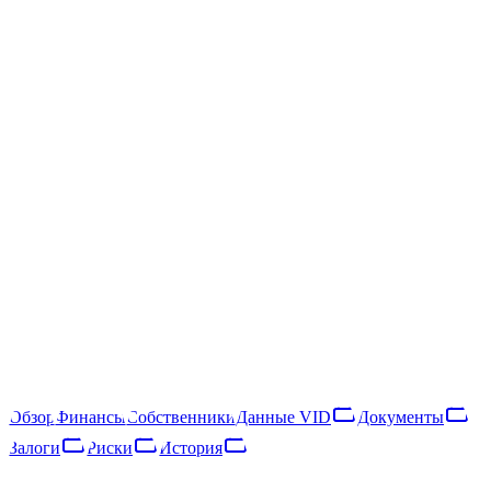
/
SIA "Exintec"
SIA "Exintec"
40203037351
Следить
Скачать отчёт
Rīga, Tīraines iela 3A
SIA "Exintec" — латвийское общество с ограниченной
ответственностью, зарегистрированное в 2016 году. Основной
вид деятельности — rental and operating of own or leased real
estate (NACE 68.20). В 2025 году компания получила €314 тыс.
выручки и насчитывала 1 сотрудника, что относит её к
категории «микропредприятие». Выручка выросла на 20% за
год, что указывает на расширение деятельности.
Обзор
Финансы
Собственники
Данные VID
Документы
Залоги
Риски
История