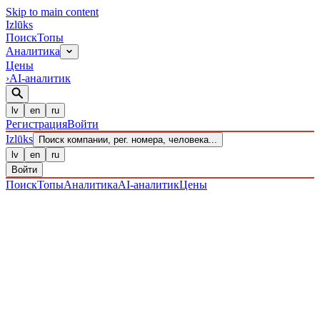
Skip to main content
Izl
ū
ks
Поиск
Топы
Аналитика
Цены
›
AI-аналитик
lv
en
ru
Регистрация
Войти
Izl
ū
ks
Поиск компании, рег. номера, человека...
lv
en
ru
Войти
Поиск
Топы
Аналитика
AI-аналитик
Цены
ПРЕДПРИЯТИЯ
/ Sabiedrība ar ierobežotu atbildību
/
40203037351
· ЗАРЕГИСТРИРОВАН 08.12.2016
·
ПРОВЕРЕНО 08.08.2026
IZLŪKS
/
ПРЕДПРИЯТИЯ