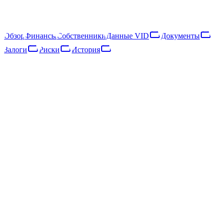
Выручка выросла на 59% за год, что указывает на расширение
деятельности.
ЛИКВИДИРОВАНО
·
LIK · 30·VII·2025
Обзор
Финансы
Собственники
Данные VID
Документы
Залоги
Риски
История
Обзор
Финансы
Собственники
Данные VID
Документы
Залоги
Риски
Сеть
История
Основные данные
Регистр предприятий
Юридическая форма
Sabiedrība ar ierobežotu atbildību
Дата регистрации
08.12.2016
Код SEPA
LV79ZZZ40203037313
Адрес
Rīga, Kalnciema iela 123B
Регион
0
Уставный капитал