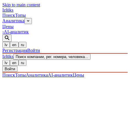
Skip to main content
Izl
ū
ks
Поиск
Топы
Аналитика
Цены
›
AI-аналитик
lv
en
ru
Регистрация
Войти
Izl
ū
ks
Поиск компании, рег. номера, человека...
lv
en
ru
Войти
Поиск
Топы
Аналитика
AI-аналитик
Цены
ПРЕДПРИЯТИЯ
/ Sabiedrība ar ierobežotu atbildību
/
40203037313
· ЗАРЕГИСТРИРОВАН 08.12.2016
·
ПРОВЕРЕНО 09.08.2026
ЛИКВИДИРОВАНО
·
LIK · 30·VII·2025
IZLŪKS
/