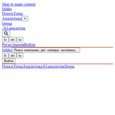
Skip to main content
Izl
ū
ks
Поиск
Топы
Аналитика
Цены
›
AI-аналитик
lv
en
ru
Регистрация
Войти
Izl
ū
ks
Поиск компании, рег. номера, человека...
lv
en
ru
Войти
Поиск
Топы
Аналитика
AI-аналитик
Цены
ПРЕДПРИЯТИЯ
/ Sabiedrība ar ierobežotu atbildību
/
40203037262
· ЗАРЕГИСТРИРОВАН 08.12.2016
·
ПРОВЕРЕНО 07.08.2026
IZLŪKS
/
ПРЕДПРИЯТИЯ