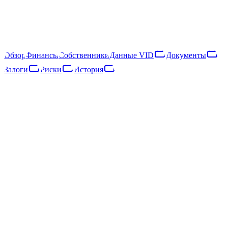
к категории «микропредприятие». Выручка выросла на 147%
за год, что указывает на расширение деятельности. Также
важно отметить, что Государственная налоговая служба
приостановила хозяйственную деятельность компании.
ЛИКВИДИРОВАНО
·
LIK · 07·IX·2023
Обзор
Финансы
Собственники
Данные VID
Документы
Залоги
Риски
История
Обзор
Финансы
Собственники
Данные VID
Документы
Залоги
Риски
Сеть
История
Основные данные
Регистр предприятий
Юридическая форма
Sabiedrība ar ierobežotu atbildību
Дата регистрации
08.12.2016
Код SEPA
LV76ZZZ40203037173
Адрес
Rīga, Jaunciema gatve 163 - 1
Регион