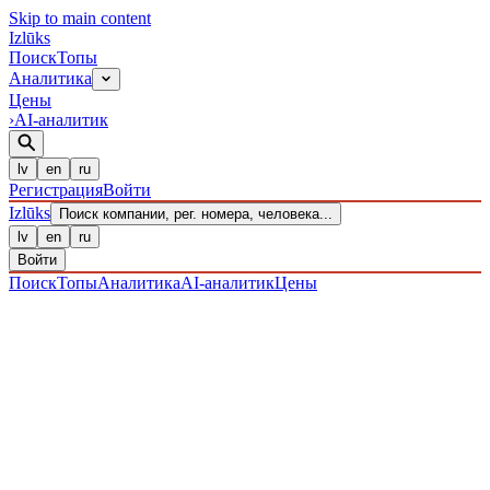
Skip to main content
Izl
ū
ks
Поиск
Топы
Аналитика
Цены
›
AI-аналитик
lv
en
ru
Регистрация
Войти
Izl
ū
ks
Поиск компании, рег. номера, человека...
lv
en
ru
Войти
Поиск
Топы
Аналитика
AI-аналитик
Цены
ПРЕДПРИЯТИЯ
/ Sabiedrība ar ierobežotu atbildību
/
40203037173
· ЗАРЕГИСТРИРОВАН 08.12.2016
·
ПРОВЕРЕНО 07.08.2026
ЛИКВИДИРОВАНО
·
LIK · 07·IX·2023
IZLŪKS
/