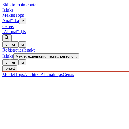
Skip to main content
Izl
ū
ks
Meklēt
Tops
Analītika
Cenas
›
AI analītiķis
lv
en
ru
Reģistrēties
Ienākt
Izl
ū
ks
Meklēt uzņēmumu, regnr., personu...
lv
en
ru
Ienākt
Meklēt
Tops
Analītika
AI analītiķis
Cenas
UZŅĒMUMI
/ Sabiedrība ar ierobežotu atbildību
/ 40203040703
· R
LIKVIDĒTS
·
LIK · 16·V·2025
IZLŪKS
/
UZŅĒMUMI