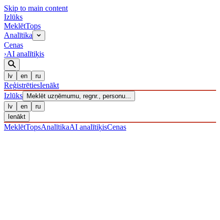
Skip to main content
Izl
ū
ks
Meklēt
Tops
Analītika
Cenas
›
AI analītiķis
lv
en
ru
Reģistrēties
Ienākt
Izl
ū
ks
Meklēt uzņēmumu, regnr., personu...
lv
en
ru
Ienākt
Meklēt
Tops
Analītika
AI analītiķis
Cenas
UZŅĒMUMI
/ Sabiedrība ar ierobežotu atbildību
/ 40203040690
·
REĢISTRĒTS 27.12.2016
· PĀRBAUDĪTS 10.08.2026
LIKVIDĒTS
·
LIK · 03·I·2024
IZLŪKS
/
UZŅĒMUMI