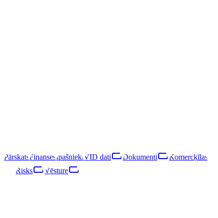
Grest Technologies SIA
Grest Technologies SIA
40203040690
LIKVIDĒTS
LIK · 03·I·2024
Sekot
Lejupielādēt pārskatu
Rīga, Ģertrūdes iela 113 - 31
Grest Technologies SIA bija Latvijas sabiedrība ar ierobežotu
atbildību, reģistrēta 2016. gadā un likvidēta 2024. gadā. Galvenais
darbības veids reģistrā nav klasificēts.
LIKVIDĒTS
·
LIK · 03·I·2024
Pārskats
Finanses
Īpašnieki
VID dati
Dokumenti
Komercķīlas
Risks
Vēsture
Pārskats
Finanses
Īpašnieki
VID dati
Dokumenti
Komercķīlas
Risks
Tīkls
Vēsture