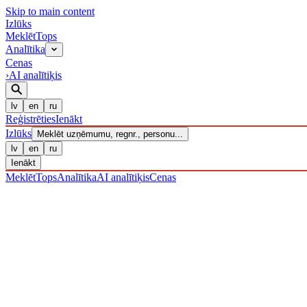
Skip to main content
Izl
ū
ks
Meklēt
Tops
Analītika
Cenas
›
AI analītiķis
lv
en
ru
Reģistrēties
Ienākt
Izl
ū
ks
Meklēt uzņēmumu, regnr., personu...
lv
en
ru
Ienākt
Meklēt
Tops
Analītika
AI analītiķis
Cenas
UZŅĒMUMI
/ Sabiedrība ar ierobežotu atbildību
/ 40203040008
· R
LIKVIDĒTS
·
LIK · 08·XI·2023
IZLŪKS
/
UZŅĒMUMI