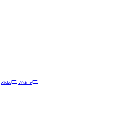
istrēta 2016. gadā un likvidēta 2023. gadā. Galvenais darbības veids r
ikrouzņēmuma kategorijā. Apgrozījums gada laikā samazinājās par 99%
.
Risks
Vēsture
Risks
Tīkls
Vēsture