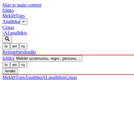
Skip to main content
Izl
ū
ks
Meklēt
Tops
Analītika
Cenas
›
AI analītiķis
lv
en
ru
Reģistrēties
Ienākt
Izl
ū
ks
Meklēt uzņēmumu, regnr., personu...
lv
en
ru
Ienākt
Meklēt
Tops
Analītika
AI analītiķis
Cenas
UZŅĒMUMI
/ Sabiedrība ar ierobežotu atbildību
/ 40203039973
· R
IZLŪKS
/
UZŅĒMUMI
SIA MAGNATES