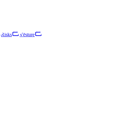
otu atbildību. Galvenā saimnieciskā darbība ir interjera dizaina paka
Risks
Vēsture
Risks
Tīkls
Vēsture