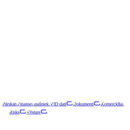
/
SIA "GC Holdings"
SIA "GC Holdings"
40203039511
LIKVIDĒTS
LIK · 19·XII·2023
Sekot
Lejupielādēt pārskatu
Jēkabpils nov., Jēkabpils, Viestura iela 5
SIA "GC Holdings" bija Latvijas sabiedrība ar ierobežotu atbildību,
reģistrēta 2016. gadā un likvidēta 2023. gadā. Galvenais darbības
veids reģistrā nav klasificēts. Papildus jāatzīmē, ka Valsts ieņēmumu
dienests ir apturējis uzņēmuma saimniecisko darbību.
LIKVIDĒTS
·
LIK · 19·XII·2023
Pārskats
Finanses
Īpašnieki
VID dati
Dokumenti
Komercķīlas
Risks
Vēsture
Pārskats
Finanses
Īpašnieki
VID dati
Dokumenti
Komercķīlas