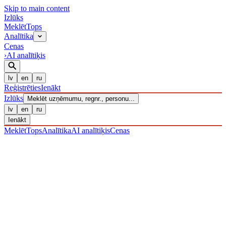
Skip to main content
Izl
ū
ks
Meklēt
Tops
Analītika
Cenas
›
AI analītiķis
lv
en
ru
Reģistrēties
Ienākt
Izl
ū
ks
Meklēt uzņēmumu, regnr., personu...
lv
en
ru
Ienākt
Meklēt
Tops
Analītika
AI analītiķis
Cenas
UZŅĒMUMI
/ Sabiedrība ar ierobežotu atbildību
/ 40203039511
·
REĢISTRĒTS 20.12.2016
· PĀRBAUDĪTS 07.08.2026
LIKVIDĒTS
·
LIK · 19·XII·2023
IZLŪKS
/
UZŅĒMUMI