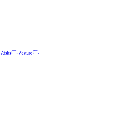
adā reģistrēta sabiedrība ar ierobežotu atbildību. Galvenā saimniecisk
darbinieku, ierindojoties mikrouzņēmuma kategorijā. Apgrozījums gad
Risks
Vēsture
Risks
Tīkls
Vēsture