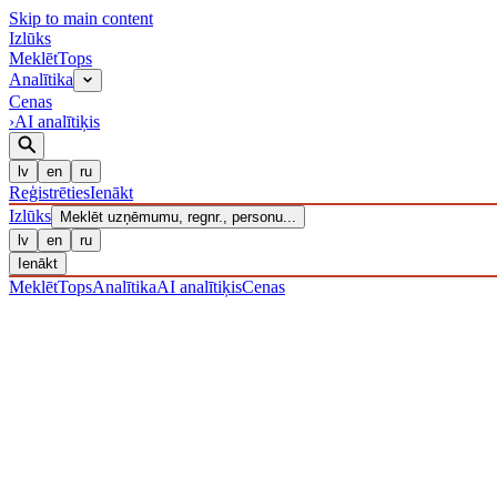
Skip to main content
Izl
ū
ks
Meklēt
Tops
Analītika
Cenas
›
AI analītiķis
lv
en
ru
Reģistrēties
Ienākt
Izl
ū
ks
Meklēt uzņēmumu, regnr., personu...
lv
en
ru
Ienākt
Meklēt
Tops
Analītika
AI analītiķis
Cenas
UZŅĒMUMI
/ Sabiedrība ar ierobežotu atbildību
/ 40203039367
· R
IZLŪKS
/
UZŅĒMUMI
Sabiedrība ar ierobežotu atbi