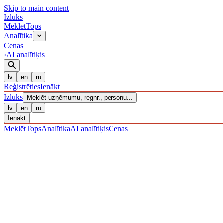
Skip to main content
Izl
ū
ks
Meklēt
Tops
Analītika
Cenas
›
AI analītiķis
lv
en
ru
Reģistrēties
Ienākt
Izl
ū
ks
Meklēt uzņēmumu, regnr., personu...
lv
en
ru
Ienākt
Meklēt
Tops
Analītika
AI analītiķis
Cenas
UZŅĒMUMI
/ Sabiedrība ar ierobežotu atbildību
/ 40203039155
· R
IZLŪKS
/
UZŅĒMUMI
SIA "LINART"