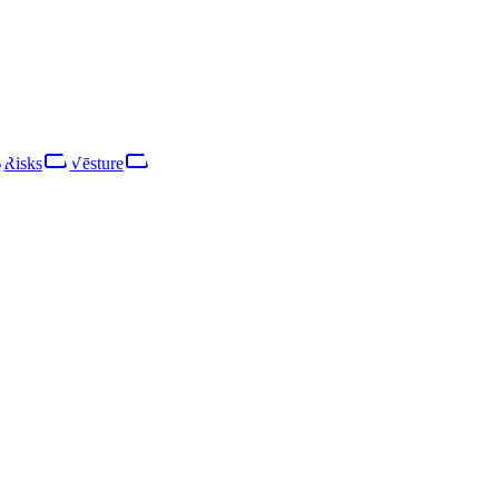
otu atbildību. Galvenā saimnieciskā darbība ir reklāmas izvietošana p
ndojoties mikrouzņēmuma kategorijā. Apgrozījums gada laikā pieauga p
Risks
Vēsture
Risks
Tīkls
Vēsture