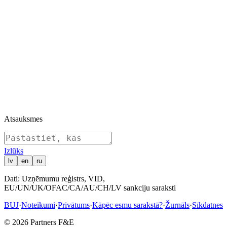
Reģistrēts patiesais labuma guvējs: Inita Ozola
16.12.2016
Uzņēmums reģistrēts
16.12.2016
Iecelts amatā: Ozola Inita — Valdes loceklis, Valde
16.12.2016
SIA dalībnieks: Ozola Inita (1 daļas)
16.12.2016
Kapitāls: Apmaksātais pamatkapitāls 1 EUR
13.12.2016
Reģistrēta dibināšana
12.12.2016
Parakstīts dibināšanas lēmums
Atsauksmes
Izl
ū
ks
lv
en
ru
Dati: Uzņēmumu reģistrs, VID,
EU/UN/UK/OFAC/CA/AU/CH/LV sankciju saraksti
BUJ
·
Noteikumi
·
Privātums
·
Kāpēc esmu sarakstā?
·
Žurnāls
·
Sīkdatnes
© 2026 Partners F&E