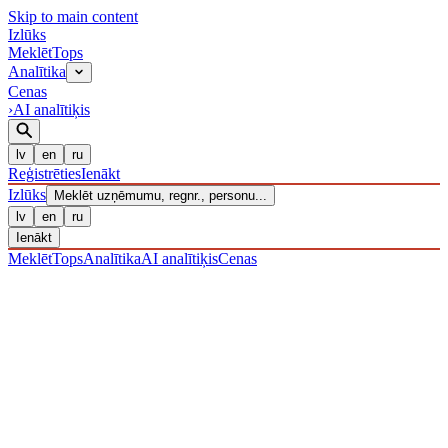
Skip to main content
Izl
ū
ks
Meklēt
Tops
Analītika
Cenas
›
AI analītiķis
lv
en
ru
Reģistrēties
Ienākt
Izl
ū
ks
Meklēt uzņēmumu, regnr., personu...
lv
en
ru
Ienākt
Meklēt
Tops
Analītika
AI analītiķis
Cenas
UZŅĒMUMI
/ Sabiedrība ar ierobežotu atbildību
/ 40203039102
·
REĢISTRĒTS 16.12.2016
· PĀRBAUDĪTS 09.08.2026
IZLŪKS
/
UZŅĒMUMI
SIA "RADAMS"