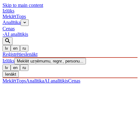
Skip to main content
Izl
ū
ks
Meklēt
Tops
Analītika
Cenas
›
AI analītiķis
lv
en
ru
Reģistrēties
Ienākt
Izl
ū
ks
Meklēt uzņēmumu, regnr., personu...
lv
en
ru
Ienākt
Meklēt
Tops
Analītika
AI analītiķis
Cenas
UZŅĒMUMI
/ Sabiedrība ar ierobežotu atbildību
/ 40203038944
·
REĢISTRĒTS 16.12.2016
· PĀRBAUDĪTS 06.08.2026
LIKVIDĒTS
·
LIK · 10·V·2024
IZLŪKS
/
UZŅĒMUMI