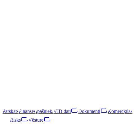
/
SIA "MK5 AUTO"
SIA "MK5 AUTO"
40203038944
LIKVIDĒTS
LIK · 10·V·2024
Sekot
Lejupielādēt pārskatu
Tukuma nov., Tukums, Ozolu iela 3
SIA "MK5 AUTO" bija Latvijas sabiedrība ar ierobežotu atbildību,
reģistrēta 2016. gadā un likvidēta 2024. gadā. Galvenā saimnieciskā
darbība ir sausiņu, cepumu, ilgi uzglabājamu konditorejas
izstrādājumu un kūku ražošana (NACE 10.72).
LIKVIDĒTS
·
LIK · 10·V·2024
Pārskats
Finanses
Īpašnieki
VID dati
Dokumenti
Komercķīlas
Risks
Vēsture
Pārskats
Finanses
Īpašnieki
VID dati
Dokumenti
Komercķīlas