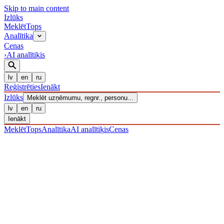
Skip to main content
Izl
ū
ks
Meklēt
Tops
Analītika
Cenas
›
AI analītiķis
lv
en
ru
Reģistrēties
Ienākt
Izl
ū
ks
Meklēt uzņēmumu, regnr., personu...
lv
en
ru
Ienākt
Meklēt
Tops
Analītika
AI analītiķis
Cenas
UZŅĒMUMI
/ Sabiedrība ar ierobežotu atbildību
/ 40203038906
·
REĢISTRĒTS 16.12.2016
· PĀRBAUDĪTS 08.08.2026
IZLŪKS
/
UZŅĒMUMI
Sabiedrība ar ierobežotu