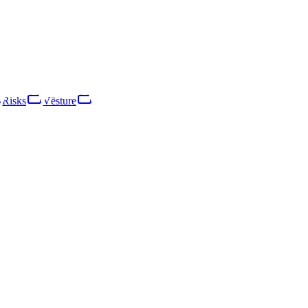
ežotu atbildību. Galvenā saimnieciskā darbība ir mašīnu, rūpniecības i
Risks
Vēsture
Risks
Tīkls
Vēsture