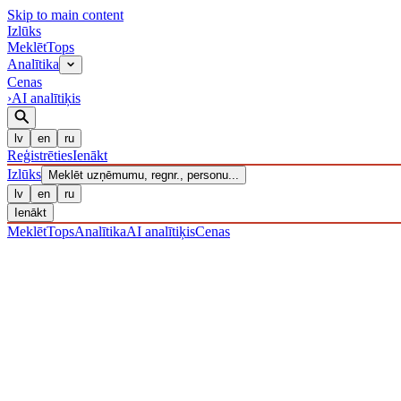
Skip to main content
Izl
ū
ks
Meklēt
Tops
Analītika
Cenas
›
AI analītiķis
lv
en
ru
Reģistrēties
Ienākt
Izl
ū
ks
Meklēt uzņēmumu, regnr., personu...
lv
en
ru
Ienākt
Meklēt
Tops
Analītika
AI analītiķis
Cenas
UZŅĒMUMI
/ Sabiedrība ar ierobežotu atbildību
/ 40203037099
· R
IZLŪKS
/
UZŅĒMUMI
JM Industry, SIA