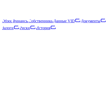
категории «микропредприятие». Выручка за год осталась
примерно на прежнем уровне.
▸
(ранее: 1 названий)
Обзор
Финансы
Собственники
Данные VID
Документы
Залоги
Риски
История
Обзор
Финансы
Собственники
Данные VID
Документы
Залоги
Риски
Сеть
История
Основные данные
Регистр предприятий · опубликовано 13.12.2022
Статус
ДЕЙСТВУЮЩЕЕ
Юридическая форма
Sabiedrība ar ierobežotu atbildību
Дата регистрации
28.12.2016
Код SEPA
LV34ZZZ40203041130
Адрес
Ogres nov., Ogre, Grīvas prospekts 29 - 1