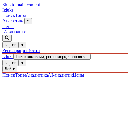
Skip to main content
Izl
ū
ks
Поиск
Топы
Аналитика
Цены
›
AI-аналитик
lv
en
ru
Регистрация
Войти
Izl
ū
ks
Поиск компании, рег. номера, человека...
lv
en
ru
Войти
Поиск
Топы
Аналитика
AI-аналитик
Цены
ПРЕДПРИЯТИЯ
/ Sabiedrība ar ierobežotu atbildību
/
40203041130
· ЗАРЕГИСТРИРОВАН 28.12.2016
·
ПРОВЕРЕНО 09.08.2026
IZLŪKS
/
ПРЕДПРИЯТИЯ