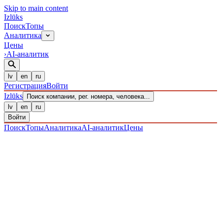
Skip to main content
Izl
ū
ks
Поиск
Топы
Аналитика
Цены
›
AI-аналитик
lv
en
ru
Регистрация
Войти
Izl
ū
ks
Поиск компании, рег. номера, человека...
lv
en
ru
Войти
Поиск
Топы
Аналитика
AI-аналитик
Цены
ПРЕДПРИЯТИЯ
/ Sabiedrība ar ierobežotu atbildību
/
40203041111
· ЗАРЕГИСТРИРОВАН 28.12.2016
·
ПРОВЕРЕНО 08.08.2026
IZLŪKS
/
ПРЕДПРИЯТИЯ