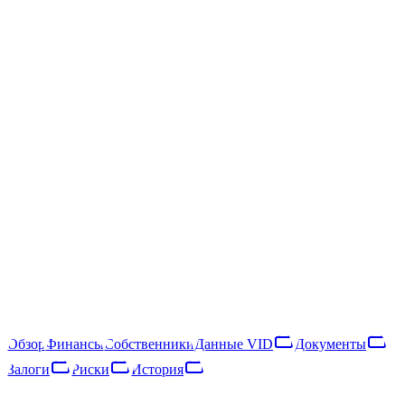
/
SIA Fohow Latvia
SIA Fohow Latvia
40203041111
Следить
Скачать отчёт
Ogres nov., Birzgales pag., "Tīrumnieku ferma"
SIA Fohow Latvia — латвийское общество с ограниченной
ответственностью, зарегистрированное в 2016 году. Основной
вид деятельности — other information service activities (NACE
63.92). В 2025 году компания получила €17 тыс. выручки и
насчитывала около 2 сотрудников, что относит её к категории
«микропредприятие». Выручка за год осталась примерно на
прежнем уровне.
Обзор
Финансы
Собственники
Данные VID
Документы
Залоги
Риски
История