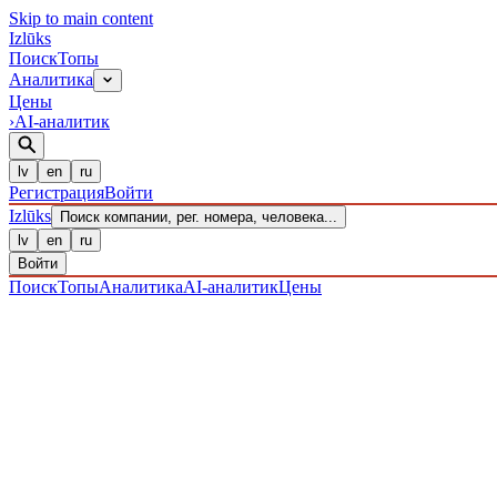
Skip to main content
Izl
ū
ks
Поиск
Топы
Аналитика
Цены
›
AI-аналитик
lv
en
ru
Регистрация
Войти
Izl
ū
ks
Поиск компании, рег. номера, человека...
lv
en
ru
Войти
Поиск
Топы
Аналитика
AI-аналитик
Цены
ПРЕДПРИЯТИЯ
/ Sabiedrība ar ierobežotu atbildību
/ 4020304071
IZLŪKS
/
ПРЕДПРИЯТИЯ
ZERO Technologies SIA