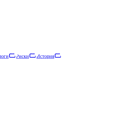
тветственностью, зарегистрированное в 2016 году. Основной вид д
 1 сотрудника, что относит её к категории «микропредприятие».
логи
Риски
История
логи
Риски
Сеть
История