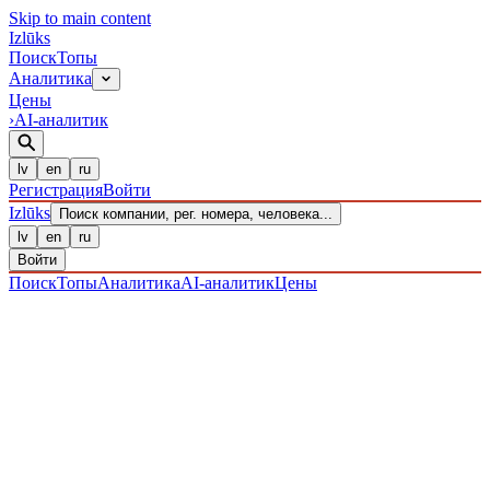
Skip to main content
Izl
ū
ks
Поиск
Топы
Аналитика
Цены
›
AI-аналитик
lv
en
ru
Регистрация
Войти
Izl
ū
ks
Поиск компании, рег. номера, человека...
lv
en
ru
Войти
Поиск
Топы
Аналитика
AI-аналитик
Цены
ПРЕДПРИЯТИЯ
/ Sabiedrība ar ierobežotu atbildību
/
40203040671
· ЗАРЕГИСТРИРОВАН 27.12.2016
·
ПРОВЕРЕНО 07.08.2026
IZLŪKS
/
ПРЕДПРИЯТИЯ