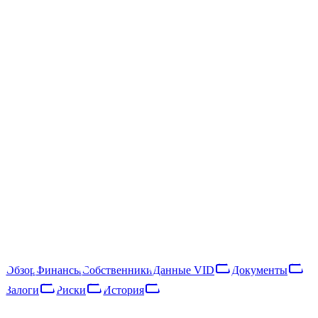
/
SIA "ALFAPACK"
SIA "ALFAPACK"
40203040671
Следить
Скачать отчёт
Balvu nov., Balvi, Vidzemes iela 7 - 8
SIA "ALFAPACK" — латвийское общество с ограниченной
ответственностью, зарегистрированное в 2016 году. Основной
вид деятельности — wholesale of other machinery and equipment
(NACE 46.64). В 2025 году компания получила €1,42 млн
выручки и насчитывала около 4 сотрудников, что относит её к
категории «микропредприятие». Выручка выросла на 148% за
год, что указывает на расширение деятельности.
Обзор
Финансы
Собственники
Данные VID
Документы
Залоги
Риски
История