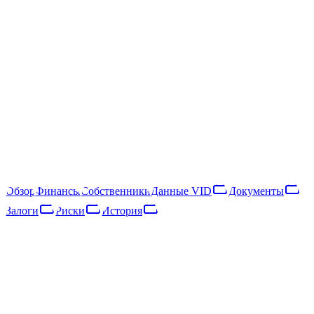
AMSEL SIA
40203040169
Следить
Скачать отчёт
Rīga, Brīvības gatve 369 k-1
AMSEL SIA — латвийское общество с ограниченной
ответственностью, зарегистрированное в 2016 году. Основной
вид деятельности — photocopying, document preparation and
other specialised office support activities (NACE 82.19).
Обзор
Финансы
Собственники
Данные VID
Документы
Залоги
Риски
История
Обзор
Финансы
Собственники
Данные VID
Документы
Залоги
Риски
Сеть
История
Основные данные
Регистр предприятий · опубликовано 14.07.2019