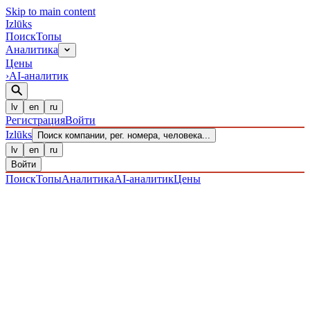
Skip to main content
Izl
ū
ks
Поиск
Топы
Аналитика
Цены
›
AI-аналитик
lv
en
ru
Регистрация
Войти
Izl
ū
ks
Поиск компании, рег. номера, человека...
lv
en
ru
Войти
Поиск
Топы
Аналитика
AI-аналитик
Цены
ПРЕДПРИЯТИЯ
/ Sabiedrība ar ierobežotu atbildību
/
40203040169
· ЗАРЕГИСТРИРОВАН 22.12.2016
·
ПРОВЕРЕНО 09.08.2026
IZLŪKS
/
ПРЕДПРИЯТИЯ