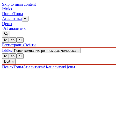
Skip to main content
Izl
ū
ks
Поиск
Топы
Аналитика
Цены
›
AI-аналитик
lv
en
ru
Регистрация
Войти
Izl
ū
ks
Поиск компании, рег. номера, человека...
lv
en
ru
Войти
Поиск
Топы
Аналитика
AI-аналитик
Цены
ПРЕДПРИЯТИЯ
/ Sabiedrība ar ierobežotu atbildību
/ 4020303959
IZLŪKS
/
ПРЕДПРИЯТИЯ
"Knots and Ropes" SIA