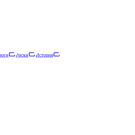
етственностью, зарегистрированное в 2016 году. Основной вид деят
 €8 тыс. выручки и насчитывала 1 сотрудника, что относит её к 
логи
Риски
История
логи
Риски
Сеть
История