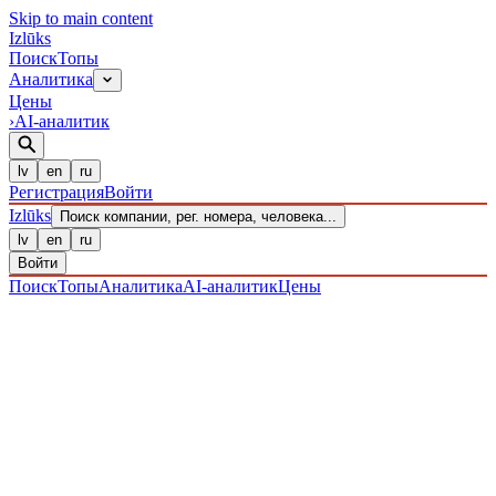
Skip to main content
Izl
ū
ks
Поиск
Топы
Аналитика
Цены
›
AI-аналитик
lv
en
ru
Регистрация
Войти
Izl
ū
ks
Поиск компании, рег. номера, человека...
lv
en
ru
Войти
Поиск
Топы
Аналитика
AI-аналитик
Цены
ПРЕДПРИЯТИЯ
/ Sabiedrība ar ierobežotu atbildību
/
40203039297
· ЗАРЕГИСТРИРОВАН 19.12.2016
·
ПРОВЕРЕНО 10.08.2026
IZLŪKS
/
ПРЕДПРИЯТИЯ