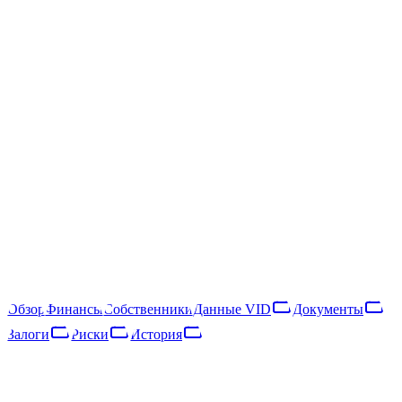
SIA Business Up
SIA Business Up
40203039297
Следить
Скачать отчёт
Rīga, Vienības gatve 192 - 75
SIA Business Up — латвийское общество с ограниченной
ответственностью, зарегистрированное в 2016 году. Основной
вид деятельности — activities of holding companies (NACE
64.21). В 2025 году компания получила €33 тыс. выручки и
насчитывала 1 сотрудника, что относит её к категории
«микропредприятие».
Обзор
Финансы
Собственники
Данные VID
Документы
Залоги
Риски
История
Обзор
Финансы
Собственники
Данные VID
Документы
Залоги
Риски
Сеть
История