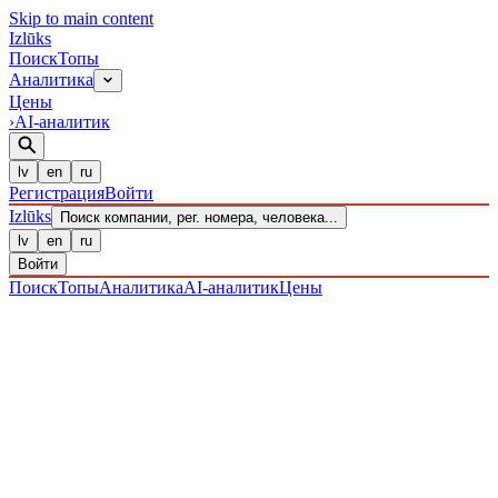
Skip to main content
Izl
ū
ks
Поиск
Топы
Аналитика
Цены
›
AI-аналитик
lv
en
ru
Регистрация
Войти
Izl
ū
ks
Поиск компании, рег. номера, человека...
lv
en
ru
Войти
Поиск
Топы
Аналитика
AI-аналитик
Цены
ПРЕДПРИЯТИЯ
/ Sabiedrība ar ierobežotu atbildību
/
40203039032
· ЗАРЕГИСТРИРОВАН 16.12.2016
·
ПРОВЕРЕНО 08.08.2026
IZLŪKS
/
ПРЕДПРИЯТИЯ