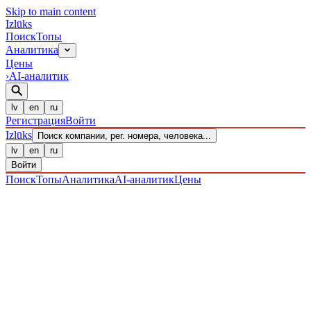
Skip to main content
Izl
ū
ks
Поиск
Топы
Аналитика
Цены
›
AI-аналитик
lv
en
ru
Регистрация
Войти
Izl
ū
ks
Поиск компании, рег. номера, человека...
lv
en
ru
Войти
Поиск
Топы
Аналитика
AI-аналитик
Цены
ПРЕДПРИЯТИЯ
/ Sabiedrība ar ierobežotu atbildību
/
40203038802
· ЗАРЕГИСТРИРОВАН 15.12.2016
·
ПРОВЕРЕНО 07.08.2026
ЛИКВИДИРОВАНО
·
LIK · 28·II·2024
IZLŪKS
/