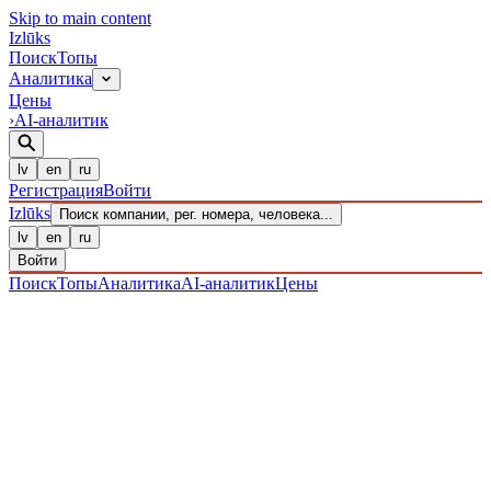
Skip to main content
Izl
ū
ks
Поиск
Топы
Аналитика
Цены
›
AI-аналитик
lv
en
ru
Регистрация
Войти
Izl
ū
ks
Поиск компании, рег. номера, человека...
lv
en
ru
Войти
Поиск
Топы
Аналитика
AI-аналитик
Цены
ПРЕДПРИЯТИЯ
/ Sabiedrība ar ierobežotu atbildību
/
40203038785
· ЗАРЕГИСТРИРОВАН 15.12.2016
·
ПРОВЕРЕНО 06.08.2026
IZLŪKS
/
ПРЕДПРИЯТИЯ