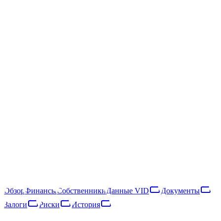
/
SIA 4Tex
SIA 4Tex
40203038785
Следить
Скачать отчёт
Rīga, Druvienas iela 36 - 8
SIA 4Tex — латвийское общество с ограниченной
ответственностью, зарегистрированное в 2016 году. Основной
вид деятельности — wholesale of wood, construction materials
and sanitary equipment (NACE 46.83). В 2025 году компания
получила €83 тыс. выручки и насчитывала 1 сотрудника, что
относит её к категории «микропредприятие».
▸
(ранее: 1 названий)
Обзор
Финансы
Собственники
Данные VID
Документы
Залоги
Риски
История