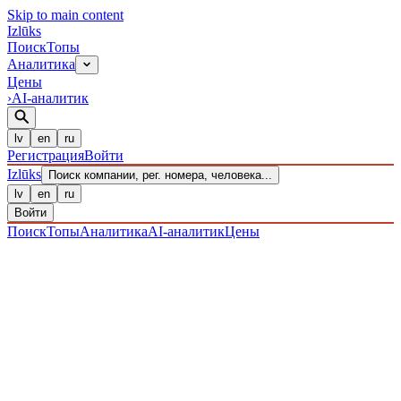
Skip to main content
Izl
ū
ks
Поиск
Топы
Аналитика
Цены
›
AI-аналитик
lv
en
ru
Регистрация
Войти
Izl
ū
ks
Поиск компании, рег. номера, человека...
lv
en
ru
Войти
Поиск
Топы
Аналитика
AI-аналитик
Цены
ПРЕДПРИЯТИЯ
/ Sabiedrība ar ierobežotu atbildību
/
40203038376
· ЗАРЕГИСТРИРОВАН 14.12.2016
·
ПРОВЕРЕНО 07.08.2026
ЛИКВИДИРОВАНО
·
LIK · 02·IX·2024
IZLŪKS
/