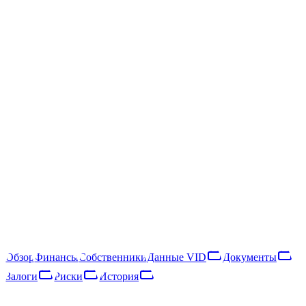
ПРЕДПРИЯТИЯ
/
SIA "Harmonija SPA"
SIA "Harmonija SPA"
ЛИКВИДИРОВАНО
40203038376
LIK · 02·IX·2024
Следить
Скачать отчёт
Rīga, Jukuma Vācieša iela 8 - 33
SIA "Harmonija SPA" — латвийское общество с ограниченной
ответственностью, зарегистрированное в 2016 году и
ликвидированное в 2024 году. Основной вид деятельности —
physical well-being activities (NACE 96.04).
ЛИКВИДИРОВАНО
·
LIK · 02·IX·2024
Обзор
Финансы
Собственники
Данные VID
Документы
Залоги
Риски
История