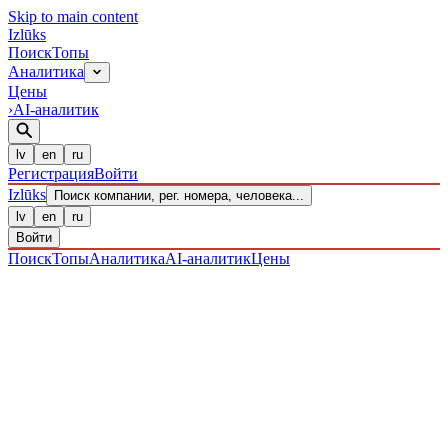
Skip to main content
Izl
ū
ks
Поиск
Топы
Аналитика
Цены
›
AI-аналитик
lv
en
ru
Регистрация
Войти
Izl
ū
ks
Поиск компании, рег. номера, человека...
lv
en
ru
Войти
Поиск
Топы
Аналитика
AI-аналитик
Цены
ПРЕДПРИЯТИЯ
/ Sabiedrība ar ierobežotu atbildību
/
40203038111
· ЗАРЕГИСТРИРОВАН 13.12.2016
·
ПРОВЕРЕНО 07.08.2026
ЛИКВИДИРОВАНО
·
LIK · 25·II·2025
IZLŪKS
/