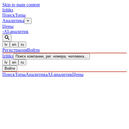
Skip to main content
Izl
ū
ks
Поиск
Топы
Аналитика
Цены
›
AI-аналитик
lv
en
ru
Регистрация
Войти
Izl
ū
ks
Поиск компании, рег. номера, человека...
lv
en
ru
Войти
Поиск
Топы
Аналитика
AI-аналитик
Цены
ПРЕДПРИЯТИЯ
/ Sabiedrība ar ierobežotu atbildību
/
40203037370
· ЗАРЕГИСТРИРОВАН 08.12.2016
·
ПРОВЕРЕНО 07.08.2026
IZLŪKS
/
ПРЕДПРИЯТИЯ