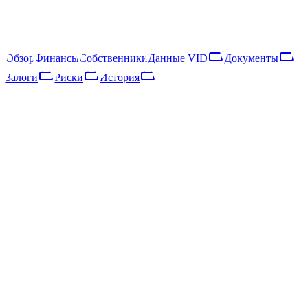
Выручка снизилась на 37% за год, что указывает на
сокращение деятельности.
▸
(ранее: 1 названий)
Обзор
Финансы
Собственники
Данные VID
Документы
Залоги
Риски
История
Обзор
Финансы
Собственники
Данные VID
Документы
Залоги
Риски
Сеть
История
Основные данные
Регистр предприятий · опубликовано 21.10.2025
Статус
ДЕЙСТВУЮЩЕЕ
Юридическая форма
Sabiedrība ar ierobežotu atbildību
Дата регистрации
08.12.2016
Код SEPA
LV92ZZZ40203037370
Адрес
Rīga, Artilērijas iela 3 - 20A