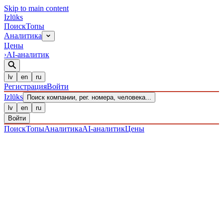
Skip to main content
Izl
ū
ks
Поиск
Топы
Аналитика
Цены
›
AI-аналитик
lv
en
ru
Регистрация
Войти
Izl
ū
ks
Поиск компании, рег. номера, человека...
lv
en
ru
Войти
Поиск
Топы
Аналитика
AI-аналитик
Цены
ПРЕДПРИЯТИЯ
/ Sabiedrība ar ierobežotu atbildību
/
40203037031
· ЗАРЕГИСТРИРОВАН 07.12.2016
·
ПРОВЕРЕНО 07.08.2026
IZLŪKS
/
ПРЕДПРИЯТИЯ