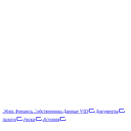
/
SIA "Eccentric management"
SIA "Eccentric management"
40203037031
Следить
Скачать отчёт
Mārupes nov., Mārupe, Martas iela 32
SIA "Eccentric management" — латвийское общество с
ограниченной ответственностью, зарегистрированное в 2016
году. Основной вид деятельности — combined facilities support
activities (NACE 81.10). В 2025 году компания получила €189
тыс. выручки и насчитывала 1 сотрудника, что относит её к
категории «микропредприятие». Выручка выросла на 23% за
год, что указывает на расширение деятельности.
Обзор
Финансы
Собственники
Данные VID
Документы
Залоги
Риски
История