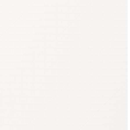
омической деятельности (Rev. 2). CAGR — совокупный
ные в UR. Если отчёт за один из годов не подан, компания
ервого уровня в наборе из 200 кандидатов. Срез на 2026-04-
общения (2022)
; общая стоимость проекта и финансирование:
.com
.
↩
 производства (5 400 → 10 000 м², 270 сотрудников):
LSM,