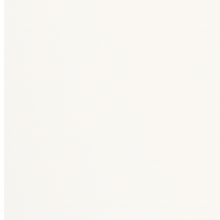
2020–2021
21
CHEMISPEC
Redwire Defense Tech Riga SIA