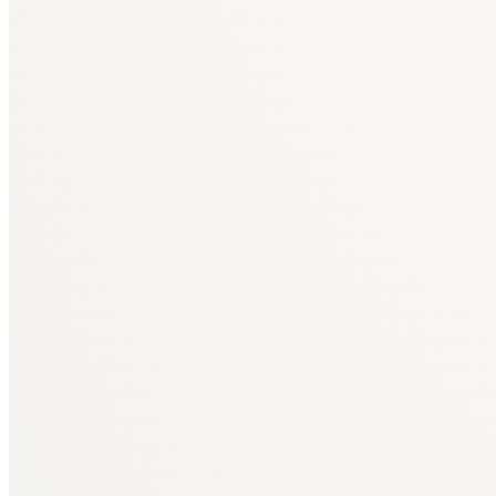
SIA —
sabiedrība ar ierobežotu atbildību
, латвийская форма
AS —
akciju sabiedrība
, латвийское акционерное обществ
KB —
komandītsabiedrība
, латвийское коммандитное тов
PS —
pilnsabiedrība
, латвийское полное товарищество.
↩
UR —
Uzņēmumu reģistrs
, Регистр предприятий Латвии.
годовой темп роста:
.
(rev_2024 / rev_2021)^(1/3) − 1
исключается из когорты. Муниципальные и государственн
30.
↩
Параметры сети топливных карт E100 (32 страны, 20 000
Проект BMGS-FIMA по модернизации пассажирских плат
LSM (2021)
.
↩
Хронология торговли электроэнергией VIRŠI Renergy:
tv
Собственное описание CHEMISPEC об обработке нефтяных 
Приобретение Redwire за USD 925 млн:
Holland & Knight 
2025-06
.
↩