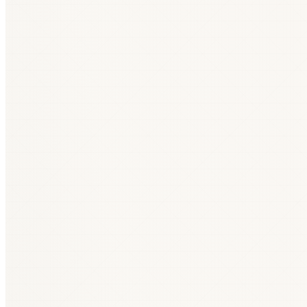
Лес и деревообработка (02, 16, 17)
4
Финансы (64–66)
4
Обрабатывающая промышленность (20–33)
4
Туризм и общепит (55–56)
3
Период
Количество
До 2000
12
2000–2009
11
2010–2014
20
2015–2019
36