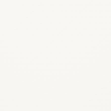
 общества с ограниченной ответственностью.
↩
о.
↩
арищество.
↩
 NACE — европейский статистический классификатор видов экон
 Первичные данные — годовые отчёты за 2021 и 2024 годы, подан
ые структуры исключены через проверку прямого собственника п
+ точек приёма):
e100.eu
.
↩
форм — распределение линий и подрядчиков:
Министерство со
3.lv
. Группа Alexela и латвийские операции:
alexela.lv
.
↩
грузов (cargo doping) с 20+ годами опыта в Балтии:
chemispec
(2025-06)
;
Redwire IR (закрыто 2025-06-13)
. Расширение рижского