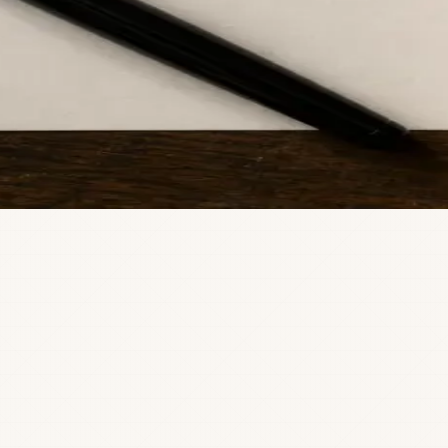
1
2
3
4
5
Smile Holding