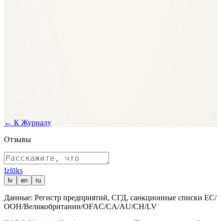
←
К Журналу
Отзывы
Izl
ū
ks
lv
en
ru
Данные: Регистр предприятий, СГД, санкционные списки ЕС/
ООН/Великобритании/OFAC/CA/AU/CH/LV