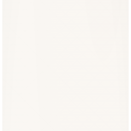
Год
Совокупный поток ЕС
Доля оборонной линии
2020
~€1,1 млрд
~0%
2022
~€1,3 млрд
~0,4%
2024
~€1,0 млрд
~8%
2026 (план)
€2,5–3,0 млрд
~25–35%