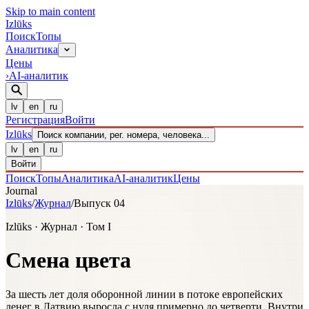
Skip to main content
Izl
ū
ks
Поиск
Топы
Аналитика
Цены
›
AI-аналитик
lv
en
ru
Регистрация
Войти
Izl
ū
ks
Поиск компании, рег. номера, человека...
lv
en
ru
Войти
Поиск
Топы
Аналитика
AI-аналитик
Цены
Journal
Izlūks
/
Журнал
/
Выпуск 04
Izlūks · Журнал · Том I
Смена цвета
За шесть лет доля оборонной линии в потоке европейских
денег в Латвию выросла с нуля примерно до четверти. Внутри